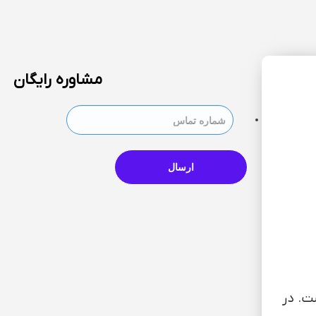
مشاوره رایگان
Caric. گیاهی دو لپه و پلی گام می باشد. که متعلق به خانواده Caricaceae است. در