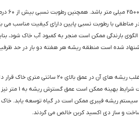
در مناطق تحت کشت آن میزان بارندگی ب
 در مناطقی با رطوبت نسبی پایین دارای کیفیت مناسب می با
الگوی بارندگی ممکن است منجر به کمبود آب خاک شود، بناب
پیشنهاد شده است منطقه ریشه هر هفته دو بار در حد ظرفی
اسیدیته مناسب برای کشت پاپایا بین 5 تا 7 می باشد. اغلب ریشه های آن در عمق بالای 20 سانتی م
به ندرت در عمق 80 سانتی متری گسترش می یابند. تحت شرایط بهینه
قط سیستم ریشه فیبری ممکن است در گیاه توسعه یابد. خاک
اخت و ساز دی اکسید کربن خالص می گردند.