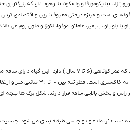
وزویتزا، سیلیکومورفا و واسکونسلا وجود داردکه بزرگترین 
اریکا تک گونه ای است و خربزه درختی معروف ترین و اقتصادی ترین 
یا پاو پاو ، پیامیر، مامائو، موگوا، لکوزا و ملون بوم می باشد
خربزه درختی گیاهی همیشه سبز و سریع الرشد می باشد که عمر کوتاهی (5 تا 7 سال ) دارد. این گیاه دارای
اسفنجی و تو خالی به رنگ خاکستری یا قهوه ای متمایل به خاکستری است. قطر تنه بین 10 تا 30 
خوشه در راس و بخش بالایی ساقه قرار دارند. شکل برگ ها پنجه ای
سه دسته نر، ماده و دو جنسی طبقه بندی می شود. جنسیت 