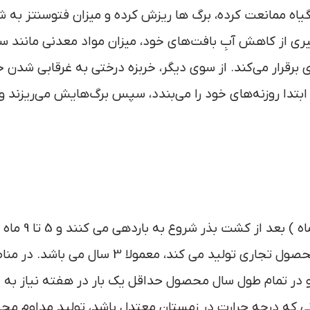
گیاه ممانعت کرده، برگ ها ریزش کرده و میزان فتوسنتز به 
ری از کاهش آبِ بافت‌های خود، میزان مواد معدنی مانند س
ی برقرار می‌کند. از سوی دیگر، خربزه درختی به غرقابی شدن 
تدا روزنه‌های خود را می‌بندد، سپس برگ‌هایش می‌ریزند و 
درختان خربزه درختی، یک سال ( بعضی واریته ها 7 تا 9
آن میوه ها به بلوغ می رسند. طول دوره زمانی که گیاه محصول تجاری تولید می کند، معمولا 3 سال می با
ر هر هفته می رسد و در تمام طول سال محصول حداقل یک بار در هفته نیاز به
تی که درجه حرارت در زمستان معتدل باشد، تولید مداوم م