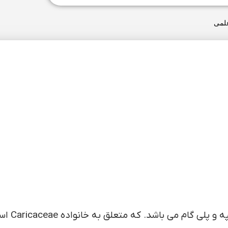
علمی
خربزه درختی با نام علمی a papaya L