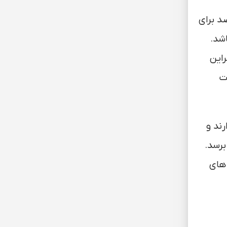
اید بین 350 تا 2500 میلی متر باشد. همچنین رطوبت نسبی بیش از 60 درصد برای
شد.
راین
ت
تری خاک قرار دارند و
 ممکن است عمق گسترش ریشه به 1 متر نیز برسد.
 های