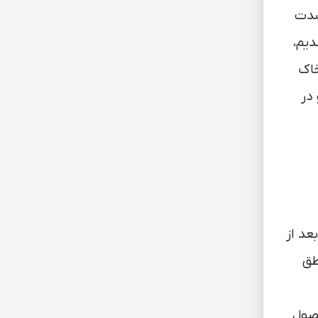
شدت
دیم،
خاک
در
 ماه ) بعد از کشت بذر شروع به باردهی می کنند و 5 تا 9 ماه بعد از
شد. در مناطق
حصول