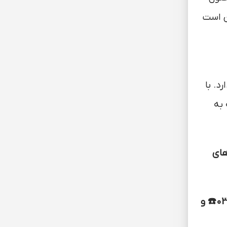
ن است
ن کامل 2 ماه زمان لازم دارد. با
ره بدهد که به
های
برای تشخیص و درمان آفات، تغذیه اصولی گیاهان و دریافت مشاوره اختصاصی، همین حالا با شماره‌های37791951-031☎️ و