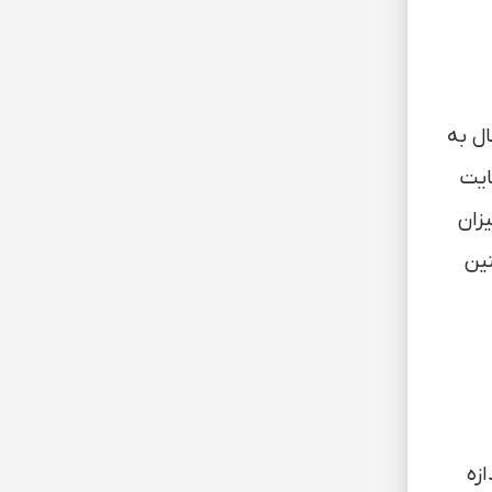
ل به
ایت
 میزان
همچنین
زه