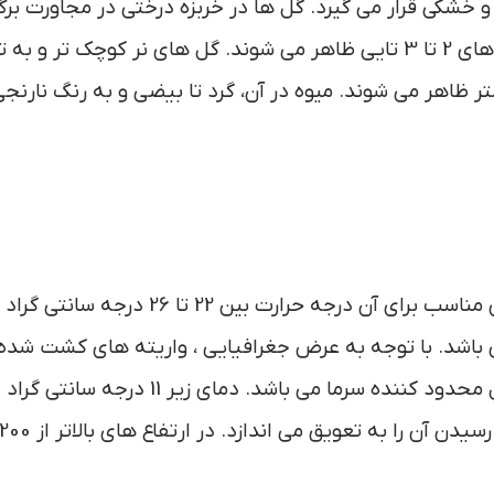
و خشکی قرار می گیرد. گل ها در خربزه درختی در مجاورت بر
ظاهر می شوند. نوع گل ماده به صورت تکی یا در خوشه های 2 تا 3 تایی ظاهر می شوند. گل های نر کوچک تر 
ر روی گل آذینی به طول 60 تا 90 سانتی متر ظاهر می شوند. میوه در آن، گرد تا بیضی و به رنگ نارنج
خربزه درختی، گیاهی حساس به یخبندان می باشد. دمای مناسب برای آن درجه حرارت بین 22 ت
باشد. با توجه به عرض جغرافیایی ، واریته های کشت شده 
ارتفاع 600 تا 1200 متر از سطح دریا رشد می کنند و عامل محدود کننده سرما می باشد. دمای زیر 11 درجه س