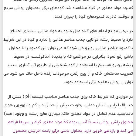
کمبود مواد مغذی در گیاه مشاهده شد، کودهای برگی به‌عنوان روشی سریع
و موقت، قادرند کمبودهای گیاه را جبران کنند.
در برخی مواقع اندام های گیاه مثل میوه به مواد غذایی بیشتری احتیاج
دارد یا محیط ریشه توانایی جذب عناصر غذایی را ندارد و گیاه در این شرایط
با کمبود عناصر غذایی روبرو می شود که می توان این کمبود را با محلول
پاشی رفع نمود. بنابراین در مواقعی که با پدیده آنتاگونیسم در محیط
ریشه روبرو هستیم یا استفاده از کود شیمیایی از طریق آب آبیاری سبب
تخریب ساختمان خاک و از بین رفتن موجودات زنده داخل خاک می ­شود می
توان از روش تغذیه برگی استفاده نمود.
در مواردی که شرایط خاک برای جذب عناصر مناسب نیست pH ( بیش از
حد بالا یا پایین، تنش دمایی، رطوبت بیش از حد زیاد یا کم و تهویه­ی هوای
نامناسب، عدم تعادل در مواد مغذی خاک، بیماری های ریشه و وجود آفت‌)
محلول پاشی روشی نسبتاً آسان بوده که مواد مغذی گیاه را سریعا فراهم
می کند و بازدهی خوبی دارد. محلول پاشی برگی باعث افزایش محصول