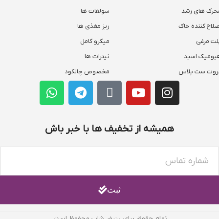
حرک های رشد
سولفات ها
صلاح کننده خاک
ریز مغذی ها
لت مرغی
میکرو کامل
یومیک اسید
نیترات ها
روت ست پلاس
مخصوص چالکود
همیشه از تخفیف ها با خبر باش
ثبت
تمام حقوق برای بنیفر شاپ محفوظ است.