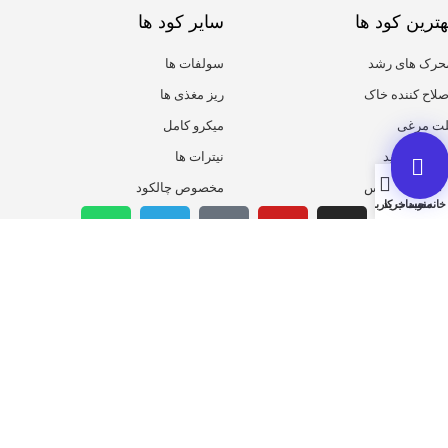
هترین کود ها
سایر کود ها
حرک های رشد
سولفات ها
صلاح کننده خاک
ریز مغذی ها
لت مرغی
میکرو کامل
یومیک اسید
نیترات ها
روت ست پلاس
مخصوص چالکود
خانه
منو
سبد خرید
حساب کاربری من
همیشه از تخفیف ها با خبر باش
ثبت