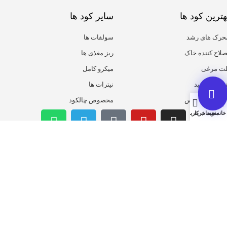
هترین کود ها
سایر کود ها
حرک های رشد
سولفات ها
صلاح کننده خاک
ریز مغذی ها
لت مرغی
میکرو کامل
یومیک اسید
نیترات ها
روت ست پلاس
مخصوص چالکود
خانه
منو
سبد خرید
حساب کاربری من
همیشه از تخفیف ها با خبر باش
ثبت