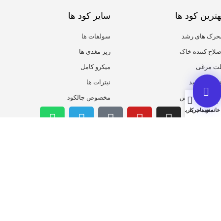
هترین کود ها
سایر کود ها
حرک های رشد
سولفات ها
صلاح کننده خاک
ریز مغذی ها
لت مرغی
میکرو کامل
یومیک اسید
نیترات ها
روت ست پلاس
مخصوص چالکود
خانه
منو
سبد خرید
حساب کاربری من
همیشه از تخفیف ها با خبر باش
ثبت