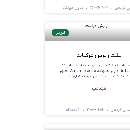
ن کریمی
1404-09-26
بدون دیدگاه
آموزشی
علت ریزش مرکبات
ات گیاه شناسی: مرکبات که به خانواده
Rutaceae و زیر خانواده Aurantioideae تعلق
دارند گیاهان بوته ای، درختچه ای با
کلیک کنید
تین کریمی
1404-07-19
2 دیدگاه