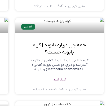
متین کریمی
1404-11-19
1 دیدگاه
آموزشی
همه چیز درباره بابونه | گیاه
بابونه چیست؟
گیاه شناسی بابونه بابونه، گیاهي از خانواده
آستراسه و دارای دو جنس بابونه آلماني (
.Matricaria chamomilla L ) و بابونه
کلیک کنید
متین کریمی
1404-09-06
1 دیدگاه