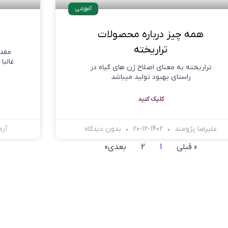
آموزشی
همه چیز درباره محصولات
تراریخته
مقدم
غالبا
تراریخته به معنای اصلاح ژن های گیاه در
راستای بهبود تولید میباشد
کلیک کنید
علیرضا پژومند
1402-12-20
بدون دیدگاه
آرم
« قبلی
1
2
بعدی»