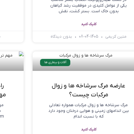
یکی از عوامل کلیدی در موفقیت رشد گیاهان
بدون خاک است. بستر کشت، نقش
کلیک کنید
متین کریمی
1405-04-08
بدون دیدگاه
م
آفات و بیماری ها
عارضه مرگ سرشاخه ها و زوال
را
مرکبات چیست؟
مهم
مرگ سرشاخه ها و زوال مرکبات همواره تعادلی
مه
بین اندامهاي زمینی و هوایی درختان وجود دارد
که با نسبت اندام
arlianum
کلیک کنید