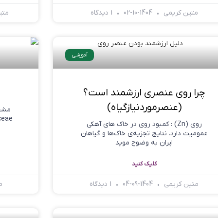
متین کریمی
1404-10-02
1 دیدگاه
متی
آموزشی
چرا روی عنصری ارزشمند است؟
(عنصرموردنیازگیاه)
مشخص
روی (Zn) : کمبود روی در خاک های آهکی
عمومیت دارد. نتایج تجزیه‌ی خاک‌ها و گیاهان
ایران به وضوح موید
کلیک کنید
متین کریمی
1404-09-04
1 دیدگاه
م