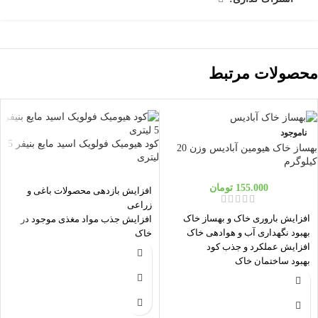
محصولات مرتبط
ناموجود
کود هیومیک فولویک اسید مایع بنیفر 5
بهساز خاک هیومین آبادیس وزن 20
لیتری
کیلوگرم
155.000
تومان
افزایش بازدهی محصولات باغی و
زراعی
افزایش باروری خاک و بهساز خاک
افزایش جذب مواد مغذی موجود در
بهبود نگهداری آب و هوادهی خاک
خاک
افزایش عملکرد و جذب کود
کمک به گیاه برای مقابله با کم آبی ،
بهبود ساختمان خاک
خشکی و شوری آب
ک
کمک به کاهش شوری خاک
افزایش سرعت جوانه زنی و جلوگیری
تنظیم pH و جلوگیری از اسیدی شدن
از سله بندی خاک
خاک
افزایش مقدار ریشه گیاهان و درختان