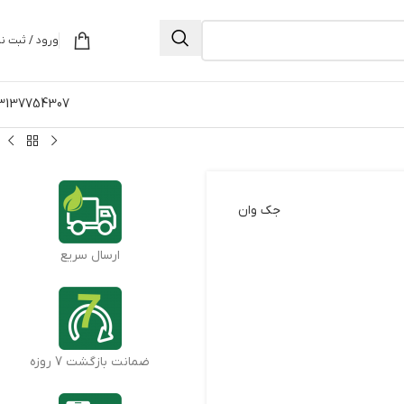
ورود / ثبت نا
3137754307
جک وان
ارسال سریع
ضمانت بازگشت 7 روزه