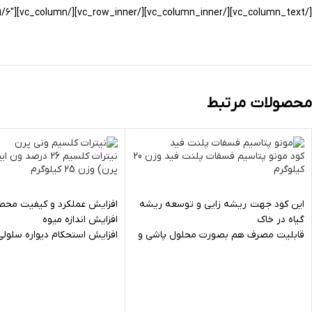
[/vc_column_text][/vc_column_inner][/vc_row_inner][/vc_column][vc_column width=”1/6″][/vc_column][/vc_row]
محصولات مرتبط
کود مونو پتاسیم فسفات پلنت فید وزن 20
نیترات کلسیم 26 درصد
کیلوگرم
پرن) وزن 25 کیلوگرم
این کود جهت ریشه زایی و توسعه ریشه
افزایش عملکرد و کیفیت مح
گیاه در خاك
افزایش اندازه میوه
قابلیت مصرف هم بصورت محلول پاشی و
افزایش استحکام دیواره سلولی
هم آب آبیاری
استحکام شاخ و برگ و میوه گی
افزایش مقاومت گیاه در برابر تنش های
تنظیم نفوذپذیری غشاء سلول
محیطی و انواع امراض و بیماری ها
افزایش عمر انباری محصولات ب
تسریع سنتز کلروفیل و ایجاد سبزینگی در
سبزیجات
گیاه
تولید کشور هلند - برند ون ای