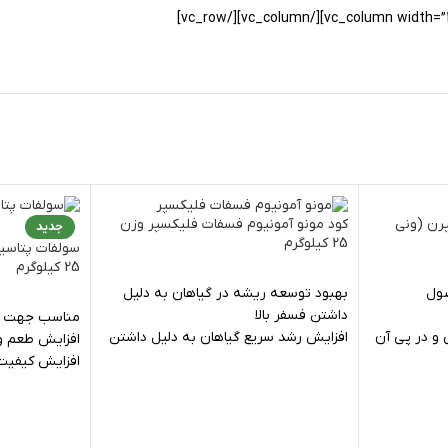
 ون ایپرن (ونی
کود مونو آمونیوم فسفات فلیکسپر وزن
جدید
25 کیلوگرم
سولفات پتاسیم
25 کیلوگرم
صول
بهبود توسعه ریشه در گیاهان به دلیل
داشتن فسفر بالا
مناسب جهت تا
 و در پی آن
افزایش رشد سریع گیاهان به دلیل داشتن
افزایش طعم و
اهان
نیتروژن آمونیومی
افزایش کیفیت
ی
افزایش ساقه و استحکام ساقه
افزایش عملکر
اغی و
بهبود شکل گیری گل و تولید بذر
افزایش مقاوم
یکنواختی و زودرسی محصول
محیطی، آفات و
پرن
بهبود در کیفیت محصول کشاورزی