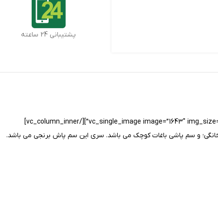
پشتیبانی 24 ساعته
[vc_row][vc_column width=”1/6″][/vc_column][vc_column width=”2/3″][vc_row_inner][vc_column_inner width=”1/2″][vc_single_image image=”1643″ img_size=”full” parallax_scroll=”no”][/vc_column_inner]