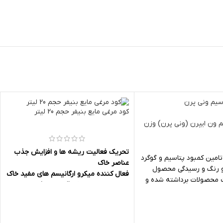
کود مرغی مایع بنیفر حجم 20 لیتر
 ون ایپرن (ونی پرن) وزن
تحریک فعالیت ریشه ها و افزایش جذب
مین کمبود پتاسیم و گوگرد
عناصر خاک
 رنگ و رسیدگی محصول
فعال کننده میکرو ارگانیسم های مفید خاک
 محصولات برداشته شده و
اصلاح اسیدیته خاک قابل مصرف برای تمام
د محصول
فصول و طول دوره کشت
ت گیاه نسبت به تنش های
 بیماری ها