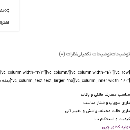
مقا
اشترا
توضیحات
توضیحات تکمیلی
نظرات (0)
[vc_column_inner width=”1/2″][vc_column_text text_larger=”no”]بدنه سم پاش جک وان از کیفیت ساخت خوبی برخوردار می باشد، و مناسب مصارف خانگی؛ و سم پاشی باغات کوچک می باشد. سری این سم پاش برنجی می باشد.
مناسب مصارف خانگی و باغات
دارای سوپاپ و فشار مناسب
دارای حالت مختلف پاشش و تغییر آنی
کیفیت و استحکام بالا
تولید کشور چین