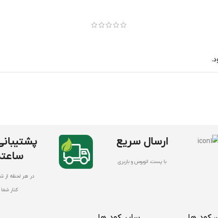
.
ارسال سریع
ساعته
با پست، اتوبوس و باربری
در هر لحظه از شب
کنار شما
 کود ها
سایر کود ها