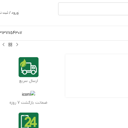
ورود / ثبت نا
3137754307
ارسال سریع
ضمانت بازگشت 7 روزه