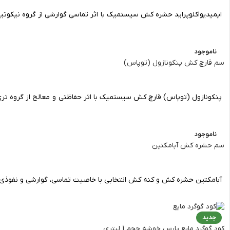
ایمیدیواکلوپراید حشره کش سیستمیک با اثر تماسی گوارشی از گروه نیکوتینوئیدها فرمولاسیون کنفی
ناموجود
سم قارچ کش پنکونازول (توپاس)
پنکونازول (توپاس) قارچ کش سیستمیک با اثر حفاظتی و معالج از گروه تری آزول ها 
ناموجود
سم حشره کش آبامکتین
آبامکتین حشره کش و کنه کش انتخابی با خاصیت تماسی، گوارشی و نفوذی و
جدید
کود گوگرد مایع پارس خوشه حجم 1 لیتری