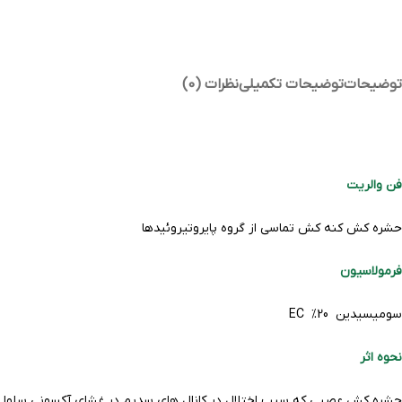
توضیحات
توضیحات تکمیلی
نظرات (0)
فن والریت
حشره کش کنه کش تماسی از گروه پایروتیروئیدها
فرمولاسیون
سومیسیدین 20% EC
نحوه اثر
حشره کش عصبی که سبب اختلال در کانال های سدیم در غشای آکسونی سلول