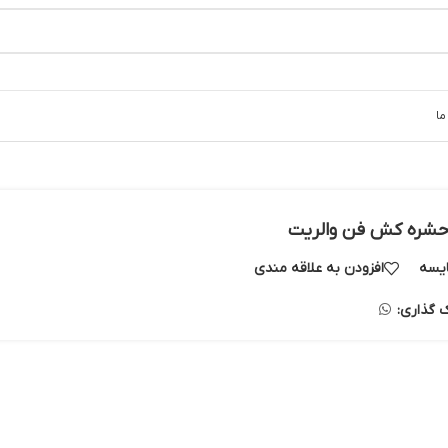
ما
شره کش فن والریت
یسه
افزودن به علاقه مندی
ک گذاری: