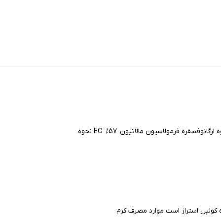
فره فرمولاسیون مالاتیون 57% EC نحوه