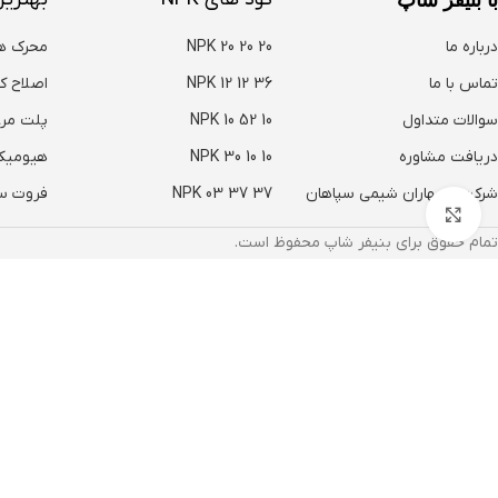
با بنیفر شاپ
درباره ما
NPK 20 20 20
محرک ه
تماس با ما
NPK 12 12 36
اصلاح ک
سوالات متداول
NPK 10 52 10
پلت مر
دریافت مشاوره
NPK 30 10 10
هیومیک
شرکت نوبهاران شیمی سپاهان
NPK 03 37 37
فروت س
بزرگنمایی تصویر
تمام حقوق برای بنیفر شاپ محفوظ است.