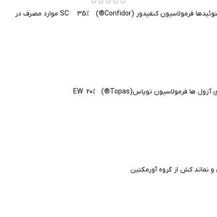
دور (Confidor®) SC 35% موارد مصرف در
فرمولاسیون توپاس(Topas®) EW 20%
 نماتد کش از گروه آورمکتین