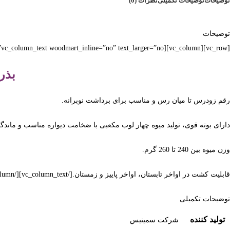
توضیحات
توضیحات تکمیلی
نظرات (0)
توضیحات
[vc_row][vc_column][vc_column_text woodmart_inline=”no” text_larger=”no”]
بذر 
رقم زودرس تا میان رس و مناسب برای برداشت نوبرانه.
دارای بوته قوی، تولید میوه چهار لوب مکعبی با ضخامت دیواره مناسب و مان
وزن میوه بین 240 تا 260 گرم.
قابلیت کشت در اواخر تابستان، اواخر پاییز و زمستان.[/vc_column_text][/vc_column][/vc_row]
توضیحات تکمیلی
تولید کننده
شرکت سمینیس