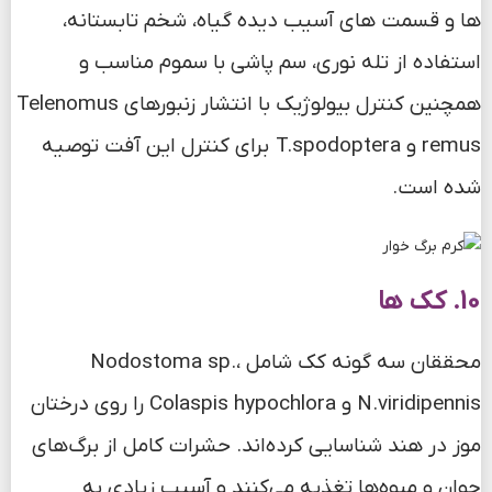
ها و قسمت های آسیب دیده گیاه، شخم تابستانه،
استفاده از تله نوری، سم پاشی با سموم مناسب و
همچنین کنترل بیولوژیک با انتشار زنبورهای Telenomus
remus و T.spodoptera برای کنترل این آفت توصیه
شده است.
10. کک ها
محققان سه گونه کک شامل Nodostoma sp.،
N.viridipennis و Colaspis hypochlora را روی درختان
موز در هند شناسایی کرده‌اند. حشرات کامل از برگ‌های
جوان و میوه‌ها تغذیه می‌کنند و آسیب زیادی به