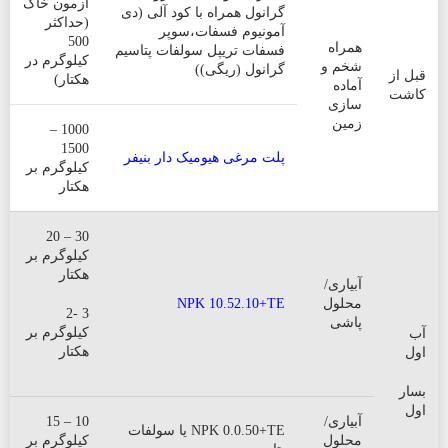
آزمون خاک
گرانول همراه با کود آلی (دی
(حداکثر
آمونیوم فسفات،سوپر
500
همراه
فسفات تریپل سولفات پتاسیم
کیلوگرم در
شخم و
گرانول (ریگی))
قبل از
هکتار)
آماده
کاشت
سازی
زمین
1000 –
1500
پلت مرغی هیومیک دار بنیفر
کیلوگرم بر
هکتار
30 – 20
کیلوگرم بر
هکتار
آبیاری/
محلول
NPK 10.52.10+TE
3 -2
پاشی
کیلوگرم بر
آب
هکتار
اول
بسار
اول
آبیاری/
10 – 15
NPK 0.0.50+TE یا سولفات
محلول
کیلوگرم بر