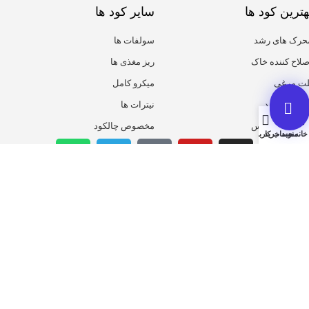
هترین کود ها
سایر کود ها
حرک های رشد
سولفات ها
صلاح کننده خاک
ریز مغذی ها
لت مرغی
میکرو کامل
یومیک اسید
نیترات ها
روت ست پلاس
مخصوص چالکود
خانه
منو
سبد خرید
حساب کاربری من
همیشه از تخفیف ها با خبر باش
ثبت