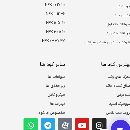
NPK 20 20 20
درباره ما
NPK 12 12 36
تماس با ما
NPK 10 52 10
سوالات متداول
NPK 30 10 10
دریافت مشاوره
NPK 03 37 37
شرکت نوبهاران شیمی سپاهان
هترین کود ها
سایر کود ها
حرک های رشد
سولفات ها
صلاح کننده خاک
ریز مغذی ها
لت مرغی
میکرو کامل
یومیک اسید
نیترات ها
روت ست پلاس
مخصوص چالکود