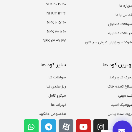
NPK 20 20 20
درباره ما
NPK 12 12 36
تماس با ما
NPK 10 52 10
سوالات متداول
NPK 30 10 10
دریافت مشاوره
NPK 03 37 37
شرکت نوبهاران شیمی سپاهان
هترین کود ها
سایر کود ها
حرک های رشد
سولفات ها
صلاح کننده خاک
ریز مغذی ها
لت مرغی
میکرو کامل
یومیک اسید
نیترات ها
روت ست پلاس
مخصوص چالکود