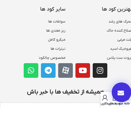
هترین کود ها
سایر کود ها
حرک های رشد
سولفات ها
صلاح کننده خاک
ریز مغذی ها
لت مرغی
میکرو کامل
یومیک اسید
نیترات ها
روت ست پلاس
مخصوص چالکود
همیشه از تخفیف ها با خبر باش
خانه
منو
سبد خرید
حساب کاربری من
ثبت