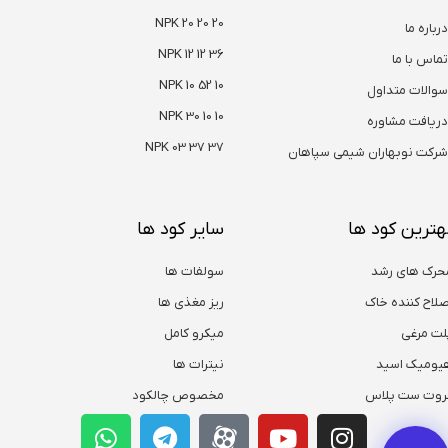
NPK 20 20 20
درباره ما
NPK 12 12 36
تماس با ما
NPK 10 52 10
سوالات متداول
NPK 30 10 10
دریافت مشاوره
NPK 03 37 37
شرکت نوبهاران شیمی سپاهان
هترین کود ها
سایر کود ها
حرک های رشد
سولفات ها
صلاح کننده خاک
ریز مغذی ها
لت مرغی
میکرو کامل
یومیک اسید
نیترات ها
روت ست پلاس
مخصوص چالکود