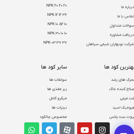
NPK 20 20 20
درباره ما
NPK 12 12 36
تماس با ما
NPK 10 52 10
سوالات متداول
NPK 30 10 10
دریافت مشاوره
NPK 03 37 37
شرکت نوبهاران شیمی سپاهان
هترین کود ها
سایر کود ها
حرک های رشد
سولفات ها
صلاح کننده خاک
ریز مغذی ها
لت مرغی
میکرو کامل
یومیک اسید
نیترات ها
روت ست پلاس
مخصوص چالکود