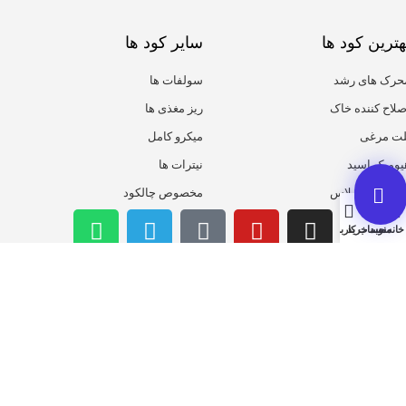
هترین کود ها
سایر کود ها
حرک های رشد
سولفات ها
صلاح کننده خاک
ریز مغذی ها
لت مرغی
میکرو کامل
یومیک اسید
نیترات ها
روت ست پلاس
مخصوص چالکود
خانه
منو
سبد خرید
حساب کاربری من
همیشه از تخفیف ها با خبر باش