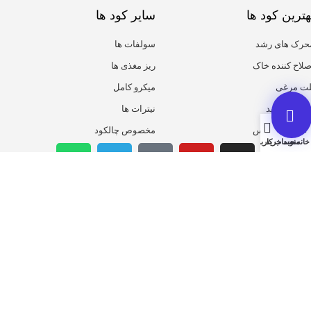
هترین کود ها
سایر کود ها
حرک های رشد
سولفات ها
صلاح کننده خاک
ریز مغذی ها
لت مرغی
میکرو کامل
یومیک اسید
نیترات ها
روت ست پلاس
مخصوص چالکود
خانه
منو
سبد خرید
حساب کاربری من
همیشه از تخفیف ها با خبر باش
ثبت