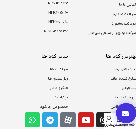
NPK 12 12 36
تماس با ما
NPK 10 52 10
سوالات متداول
NPK 30 10 10
دریافت مشاوره
NPK 03 37 37
شرکت نوبهاران شیمی سپاهان
هترین کود ها
سایر کود ها
حرک های رشد
سولفات ها
صلاح کننده خاک
ریز مغذی ها
لت مرغی
میکرو کامل
یومیک اسید
نیترات ها
روت ست پلاس
مخصوص چالکود
خانه
منو
سبد خرید
حساب کاربری من