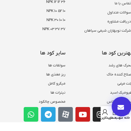
NPK 12 12 36
تماس با ما
NPK 10 52 10
سوالات متداول
NPK 30 10 10
دریافت مشاوره
NPK 03 37 37
شرکت نوبهاران شیمی سپاهان
هترین کود ها
سایر کود ها
حرک های رشد
سولفات ها
صلاح کننده خاک
ریز مغذی ها
لت مرغی
میکرو کامل
یومیک اسید
نیترات ها
روت ست پلاس
مخصوص چالکود
خانه
منو
سبد خرید
حساب کاربری من