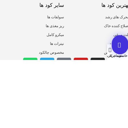
هترین کود ها
سایر کود ها
حرک های رشد
سولفات ها
صلاح کننده خاک
ریز مغذی ها
لت مرغی
میکرو کامل
یومیک اسید
نیترات ها
روت ست پلاس
مخصوص چالکود
خانه
منو
سبد خرید
حساب کاربری من
همیشه از تخفیف ها با خبر باش
ثبت