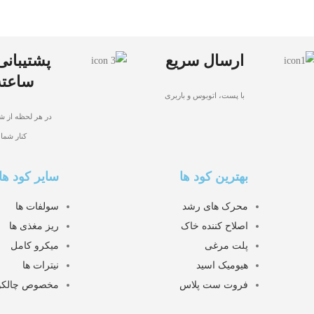
ارسال سریع
ساعته
با پست، اتوبوس و باربری
در هر لحظه از شب
کنار شما
بهترین کود ها
سایر کود ها
محرک های رشد
سولفات ها
اصلاح کننده خاک
ریز مغذی ها
پلت مرغی
میکرو کامل
هیومیک اسید
نیترات ها
فروت ست پلاس
مخصوص چالکو