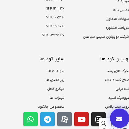
درباره ما
NPK 12 12 36
تماس با ما
NPK 10 52 10
سوالات متداول
NPK 30 10 10
دریافت مشاوره
NPK 03 37 37
شرکت نوبهاران شیمی سپاهان
هترین کود ها
سایر کود ها
حرک های رشد
سولفات ها
صلاح کننده خاک
ریز مغذی ها
لت مرغی
میکرو کامل
یومیک اسید
نیترات ها
روت ست پلاس
مخصوص چالکود