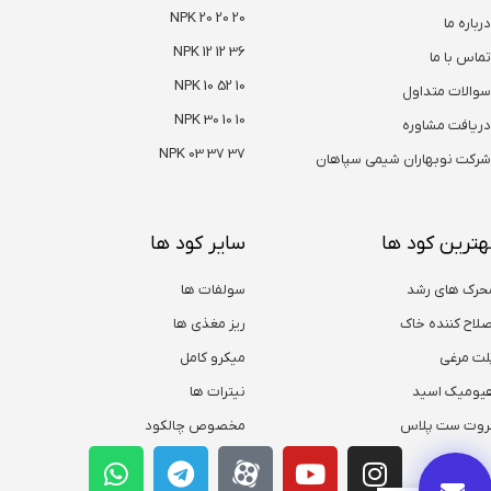
NPK 20 20 20
درباره ما
NPK 12 12 36
تماس با ما
NPK 10 52 10
سوالات متداول
NPK 30 10 10
دریافت مشاوره
NPK 03 37 37
شرکت نوبهاران شیمی سپاهان
هترین کود ها
سایر کود ها
حرک های رشد
سولفات ها
صلاح کننده خاک
ریز مغذی ها
لت مرغی
میکرو کامل
یومیک اسید
نیترات ها
روت ست پلاس
مخصوص چالکود