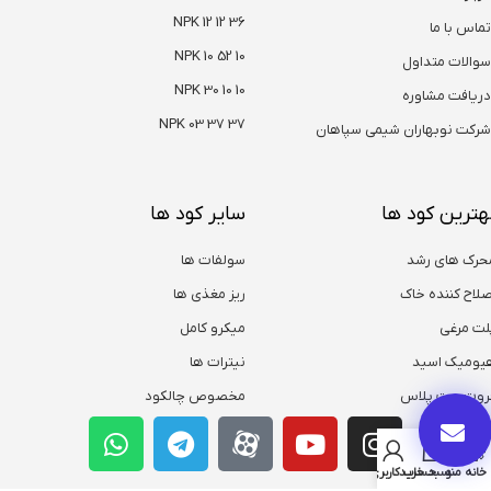
NPK 12 12 36
تماس با ما
NPK 10 52 10
سوالات متداول
NPK 30 10 10
دریافت مشاوره
NPK 03 37 37
شرکت نوبهاران شیمی سپاهان
هترین کود ها
سایر کود ها
حرک های رشد
سولفات ها
صلاح کننده خاک
ریز مغذی ها
لت مرغی
میکرو کامل
یومیک اسید
نیترات ها
روت ست پلاس
مخصوص چالکود
خانه
منو
سبد خرید
حساب کاربری من