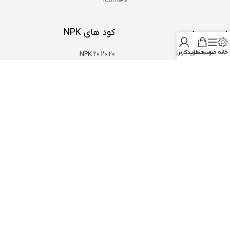
کود های NPK
با بنیفر شاپ
خانه
منو
سبد خرید
حساب کاربری من
NPK 20 20 20
درباره ما
NPK 12 12 36
تماس با ما
NPK 10 52 10
سوالات متداول
NPK 30 10 10
دریافت مشاوره
NPK 03 37 37
شرکت نوبهاران شیمی سپاهان
هترین کود ها
سایر کود ها
حرک های رشد
سولفات ها
صلاح کننده خاک
ریز مغذی ها
لت مرغی
میکرو کامل
یومیک اسید
نیترات ها