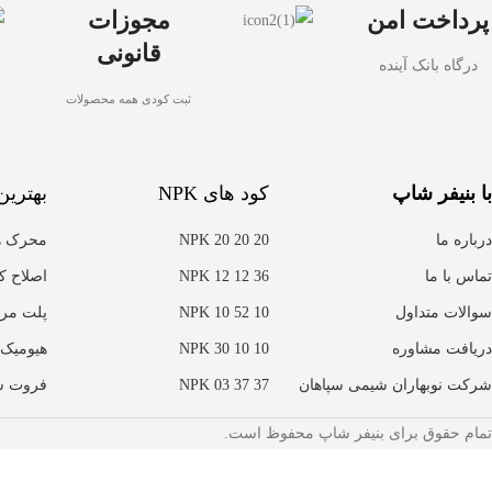
پرداخت امن
مجوزات
قانونی
درگاه بانک آینده
ثبت کودی همه محصولات
با بنیفر شاپ
کود های NPK
بهترین
درباره ما
NPK 20 20 20
محرک ه
تماس با ما
NPK 12 12 36
اصلاح ک
سوالات متداول
NPK 10 52 10
پلت مر
دریافت مشاوره
NPK 30 10 10
هیومیک 
شرکت نوبهاران شیمی سپاهان
NPK 03 37 37
فروت س
تمام حقوق برای بنیفر شاپ محفوظ است.