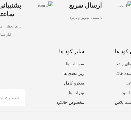
ارسال سریع
ساعته
با پست، اتوبوس و باربری
در هر لحظه از شب
کنار شما
 کود ها
سایر کود ها
ای رشد
سولفات ها
ننده خاک
ریز مغذی ها
غی
میکرو کامل
اسید
نیترات ها
ت پلاس
مخصوص چالکود
خانه