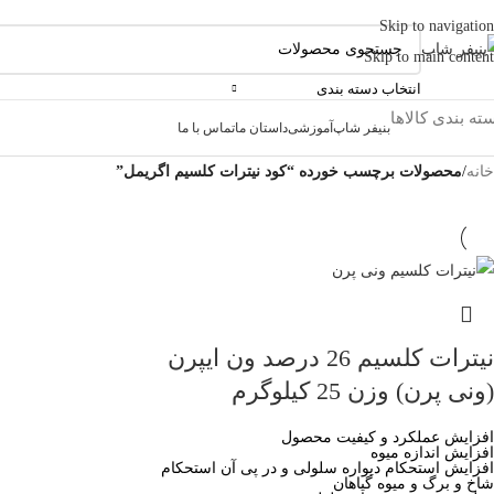
Skip to navigation
Skip to main content
انتخاب دسته بندی
ته بندی کالاها
بنیفر شاپ
آموزشی
داستان ما
تماس با ما
خانه
/
محصولات برچسب خورده “کود نیترات کلسیم اگریمل”
نیترات کلسیم 26 درصد ون ایپرن
(ونی پرن) وزن 25 کیلوگرم
افزایش عملکرد و کیفیت محصول
افزایش اندازه میوه
افزایش استحکام دیواره سلولی و در پی آن استحکام
شاخ و برگ و میوه گیاهان