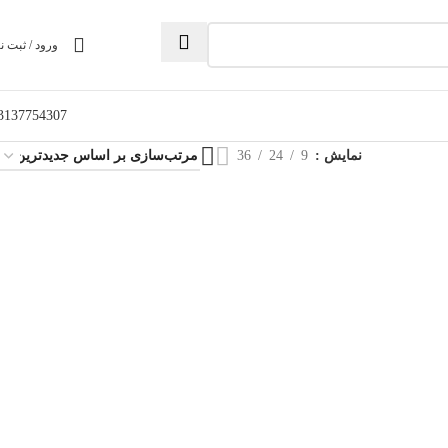
ورود / ثبت ن
3137754307
نمایش
9
24
36