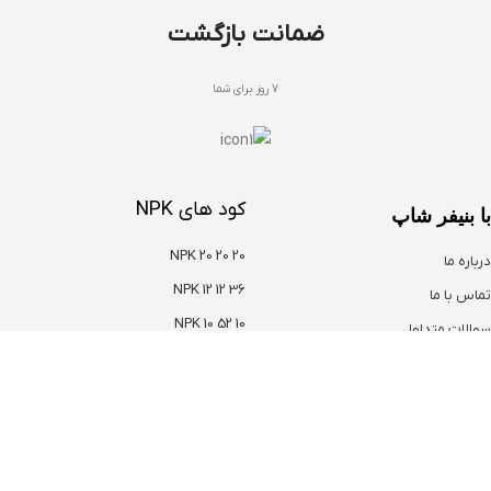
ضمانت بازگشت
7 روز برای شما
کود های NPK
با بنیفر شاپ
NPK 20 20 20
درباره ما
NPK 12 12 36
تماس با ما
NPK 10 52 10
سوالات متداول
NPK 30 10 10
دریافت مشاوره
NPK 03 37 37
شرکت نوبهاران شیمی سپاهان
هترین کود ها
سایر کود ها