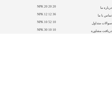
NPK 20 20 20
درباره ما
NPK 12 12 36
تماس با ما
NPK 10 52 10
سوالات متداول
NPK 30 10 10
دریافت مشاوره
NPK 03 37 37
شرکت نوبهاران شیمی سپاهان
هترین کود ها
سایر کود ها
حرک های رشد
سولفات ها
صلاح کننده خاک
ریز مغذی ها
لت مرغی
میکرو کامل
یومیک اسید
نیترات ها
روت ست پلاس
مخصوص چالکود