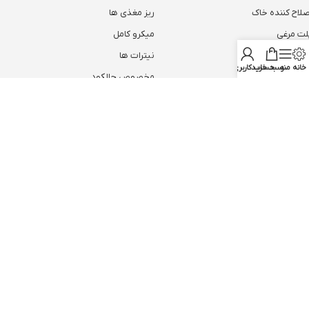
صلاح کننده خاک
ریز مغذی ها
لت مرغی
میکرو کامل
یومیک اسید
نیترات ها
خانه
منو
سبد خرید
حساب کاربری من
روت ست پلاس
مخصوص چالکود
همیشه از تخفیف ها با خبر باش
ثبت
تمام حقوق برای بنیفر شاپ محفوظ است.