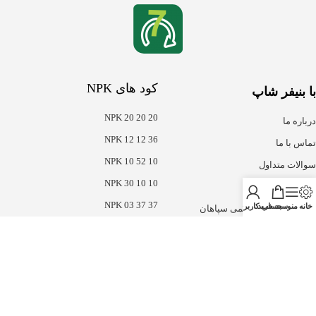
کود های NPK
با بنیفر شاپ
NPK 20 20 20
درباره ما
NPK 12 12 36
تماس با ما
NPK 10 52 10
سوالات متداول
NPK 30 10 10
دریافت مشاوره
NPK 03 37 37
خانه
منو
سبد خرید
حساب کاربری من
شرکت نوبهاران شیمی سپاهان
هترین کود ها
سایر کود ها
حرک های رشد
سولفات ها
صلاح کننده خاک
ریز مغذی ها