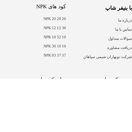
کود های NPK
با بنیفر شاپ
NPK 20 20 20
درباره ما
NPK 12 12 36
تماس با ما
NPK 10 52 10
سوالات متداول
NPK 30 10 10
دریافت مشاوره
NPK 03 37 37
شرکت نوبهاران شیمی سپاهان
هترین کود ها
سایر کود ها
حرک های رشد
سولفات ها
صلاح کننده خاک
ریز مغذی ها
لت مرغی
میکرو کامل
یومیک اسید
نیترات ها
روت ست پلاس
مخصوص چالکود