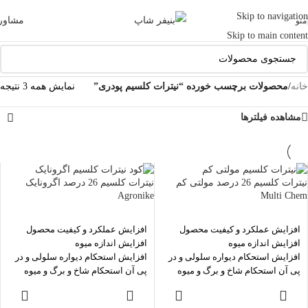
Skip to navigation
مشاور
منو
Skip to main content
خانه
/
محصولات برچسب خورده “نیترات کلسیم پودری”
نمایش همه 3 نتیجه
مشاهده فیلترها
نیترات کلسیم 26 درصد مولتی کم
نیترات کلسیم 26 درصد اگرونایک
Agronike
Multi Chem
افزایش عملکرد و کیفیت محصول
افزایش عملکرد و کیفیت محصول
افزایش اندازه میوه
افزایش اندازه میوه
افزایش استحکام دیواره سلولی و در
افزایش استحکام دیواره سلولی و در
پی آن استحکام شاخ و برگ و میوه
پی آن استحکام شاخ و برگ و میوه
گیاهان
گیاهان
اطلاعات بیشتر
اطلاعات بیشتر
تنظیم نفوذپذیری غشاء سلولی
تنظیم نفوذپذیری غشاء سلولی