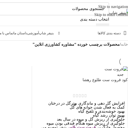
Skip to navigation
Skip to main content
انتخاب دسته بندی
دسته بندی کالاها
بنیفر شاپ
آموزشی
داستان ما
تماس با ما
خانه
/
محصولات برچسب خورده “مشاوره کشاورزی انلاین”
جدید
کود فروت ست طلوع رهشا
افزایش گل دهی و ماندگاری بهترگل در درختان
کمک به فعال شدن جوانه های گل
بهبود خوشه‌بندی و تلقیح گیاه
بهبود توان رشد گیاه
جلوگیری از ریزش گل و میوه در سال بعد
جلوگیری از ریزش میوه هنگام فندقی بودن میوه
محصول جایگزین
فروت ست پلاس
بنیفر توصیه می