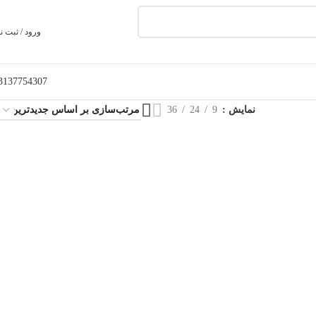
ورود / ثبت ن
3137754307
نمایش
9
24
36