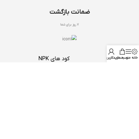
ضمانت بازگشت
7 روز برای شما
کود های NPK
خانه
منو
سبد خرید
حساب کاربری من
با بنیفر شاپ
NPK 20 20 20
درباره ما
NPK 12 12 36
تماس با ما
NPK 10 52 10
سوالات متداول
NPK 30 10 10
دریافت مشاوره
NPK 03 37 37
شرکت نوبهاران شیمی سپاهان
هترین کود ها
سایر کود ها