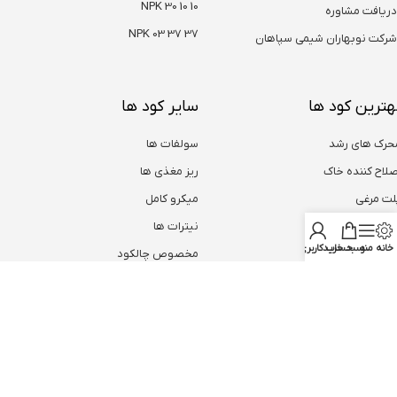
NPK 30 10 10
دریافت مشاوره
NPK 03 37 37
شرکت نوبهاران شیمی سپاهان
هترین کود ها
سایر کود ها
حرک های رشد
سولفات ها
صلاح کننده خاک
ریز مغذی ها
لت مرغی
میکرو کامل
یومیک اسید
نیترات ها
خانه
منو
سبد خرید
حساب کاربری من
روت ست پلاس
مخصوص چالکود
همیشه از تخفیف ها با خبر باش