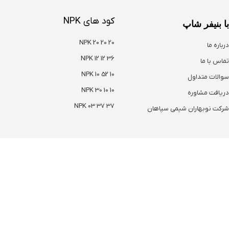
کود های NPK
با بنیفر شاپ
NPK 20 20 20
درباره ما
NPK 12 12 36
تماس با ما
NPK 10 52 10
سوالات متداول
NPK 30 10 10
دریافت مشاوره
NPK 03 37 37
شرکت نوبهاران شیمی سپاهان
هترین کود ها
سایر کود ها
حرک های رشد
سولفات ها
صلاح کننده خاک
ریز مغذی ها
لت مرغی
میکرو کامل
یومیک اسید
نیترات ها