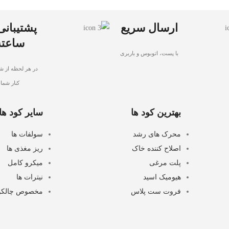
ارسال سریع
ساعته
با پست، اتوبوس و باربری
در هر لحظه از شب
کنار شما
بهترین کود ها
سایر کود ها
محرک های رشد
سولفات ها
اصلاح کننده خاک
ریز مغذی ها
پلت مرغی
میکرو کامل
هیومیک اسید
نیترات ها
فروت ست پلاس
مخصوص چالکو