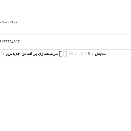
ورود / ثبت ن
3137754307
نمایش
9
24
36