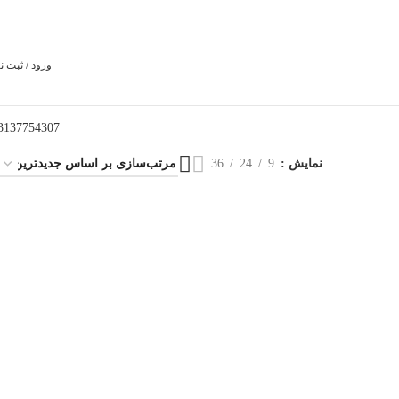
ورود / ثبت ن
3137754307
نمایش
9
24
36