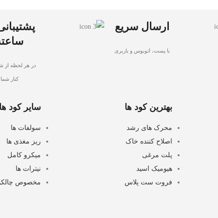
ارسال سریع
ساعته
با پست، اتوبوس و باربری
در هر لحظه از شب
کنار شما
بهترین کود ها
سایر کود ها
محرک های رشد
سولفات ها
اصلاح کننده خاک
ریز مغذی ها
پلت مرغی
میکرو کامل
هیومیک اسید
نیترات ها
فروت ست پلاس
مخصوص چالکو