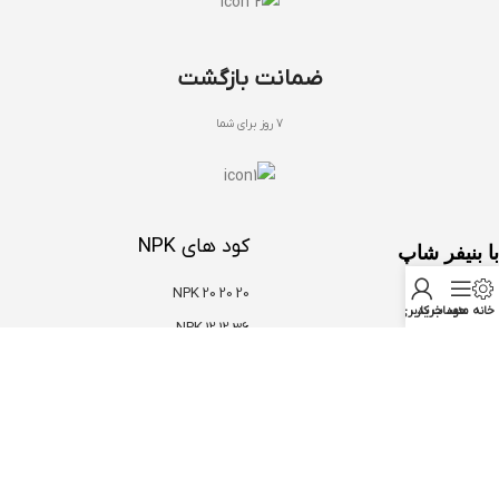
ضمانت بازگشت
7 روز برای شما
کود های NPK
با بنیفر شاپ
NPK 20 20 20
درباره ما
خانه
منو
سبد خرید
حساب کاربری من
NPK 12 12 36
تماس با ما
NPK 10 52 10
سوالات متداول
NPK 30 10 10
دریافت مشاوره
NPK 03 37 37
شرکت نوبهاران شیمی سپاهان