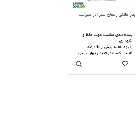
بذر خانگی ریحان سبز آذر سبزینه
بسته بندی مناسب جهت حفظ و
نگهداری
با قوه نامیه بیش از 90 درصد
قابلیت کشت در فصول بهار ، پاییز ،
زمستان
اطلاعات
کاشت به صورت نشاء و سپس انتقال
بیشتر
به باغچه
تولید کشور ایران - پک شرکت آذر
سبزینه