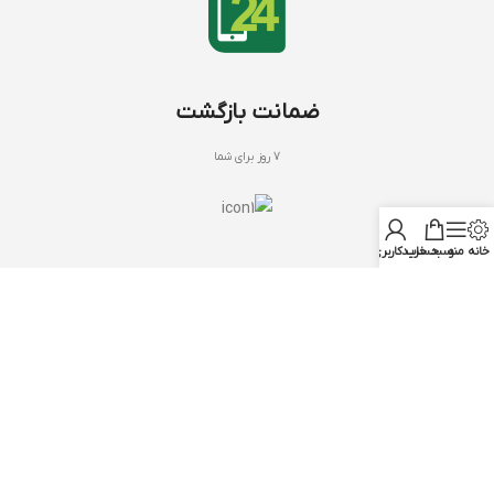
ضمانت بازگشت
7 روز برای شما
خانه
منو
سبد خرید
حساب کاربری من
کود های NPK
با بنیفر شاپ
NPK 20 20 20
درباره ما
NPK 12 12 36
تماس با ما
NPK 10 52 10
سوالات متداول
NPK 30 10 10
دریافت مشاوره
NPK 03 37 37
شرکت نوبهاران شیمی سپاهان