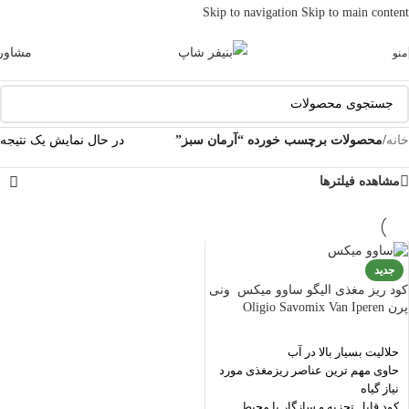
Skip to navigation
Skip to main content
مشاور
منو
خانه
/
محصولات برچسب خورده “آرمان سبز”
در حال نمایش یک نتیجه
مشاهده فیلترها
جدید
کود ریز مغذی الیگو ساوو میکس ونی
پرن Oligio Savomix Van Iperen
حلاليت بسيار بالا در آب
حاوى مهم ترين عناصر ريزمغذى مورد
نياز گياه
كود قابل تجزيه و سازگار با محيط