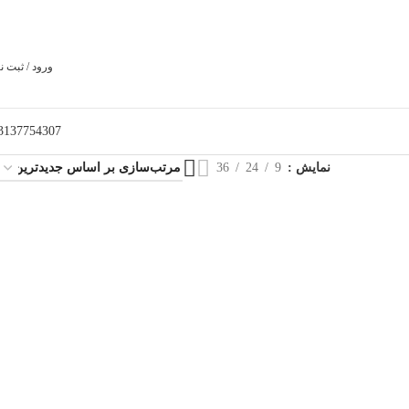
ورود / ثبت ن
3137754307
نمایش
9
24
36