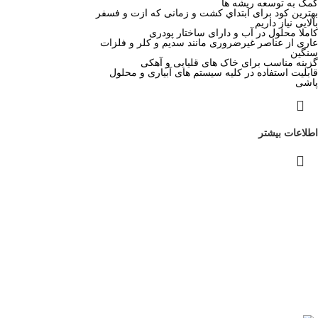
کمک به توسعه ريشه ها
بهترين کود برای ابتداي كشت و زمانی كه ازت و فسفر
بالايی نياز داريم
كاملا محلول در آب و دارای ساختار پودری
عاری از عناصر غیرضروری مانند سديم و كلر و فلزات
سنگین
گزینه مناسب برای خاک های قلیایی و آهکی
قابلیت استفاده در کلیه سیستم های آبیاری و محلول
پاشی
اطلاعات بیشتر