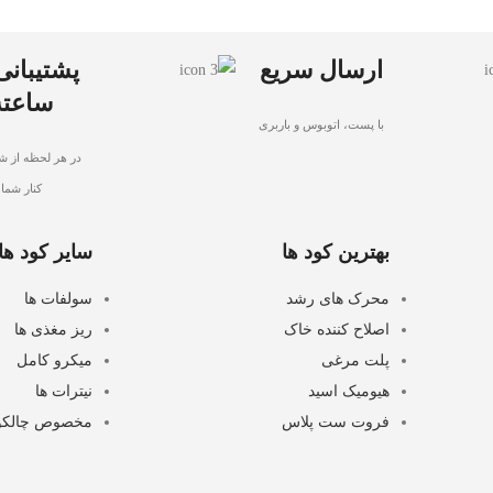
ارسال سریع
ساعته
با پست، اتوبوس و باربری
در هر لحظه از شب
کنار شما
بهترین کود ها
سایر کود ها
محرک های رشد
سولفات ها
اصلاح کننده خاک
ریز مغذی ها
پلت مرغی
میکرو کامل
هیومیک اسید
نیترات ها
فروت ست پلاس
مخصوص چالکو